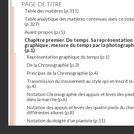
PAGE DE TITRE
Table des matières
(p.311)
Table analytique des matières contenues dans ce vol
(p.327)
Avant-propos
(p.r5)
Chapitre premier. Du temps. Sa représentation
graphique ; mesure du temps par la photograph
(p.1)
Représentation graphique du temps
(p.1)
De la Chronographie
(p.3)
Principes de la Chronographie
(p.4)
Transmission du mouvement au style qui en inscrit la
(p.4)
Notation Chronographie des appuis et levés des pied
dans la marche
(p.6)
Notation des appuis et levés des quatre pieds du chev
différentes allures
(p.8)
Notation du doigté d'un pianiste
(p.11)
Applications de la Photographie à l'inscription du t
Droits réservés - CNAM
(p.13)