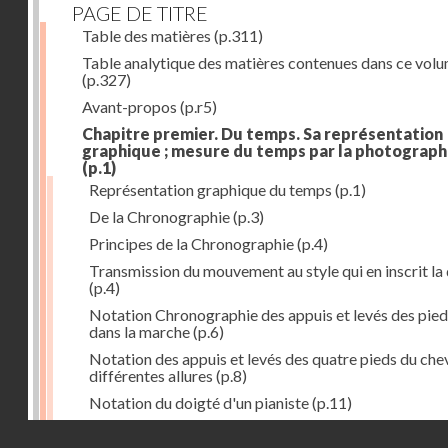
PAGE DE TITRE
Table des matières
(p.311)
Table analytique des matières contenues dans ce vol
(p.327)
Avant-propos
(p.r5)
Chapitre premier. Du temps. Sa représentation
graphique ; mesure du temps par la photograph
(p.1)
Représentation graphique du temps
(p.1)
De la Chronographie
(p.3)
Principes de la Chronographie
(p.4)
Transmission du mouvement au style qui en inscrit la
(p.4)
Notation Chronographie des appuis et levés des pied
dans la marche
(p.6)
Notation des appuis et levés des quatre pieds du chev
différentes allures
(p.8)
Notation du doigté d'un pianiste
(p.11)
Applications de la Photographie à l'inscription du t
Droits réservés - CNAM
(p.13)