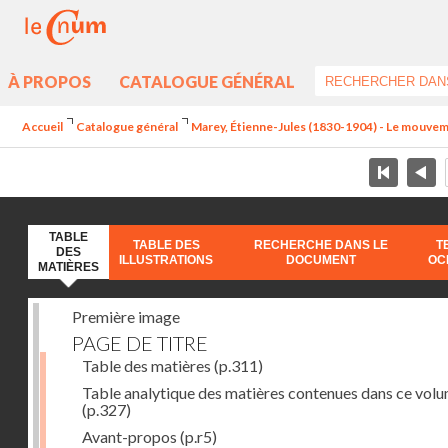
À PROPOS
CATALOGUE GÉNÉRAL
Accueil
Catalogue général
Marey, Étienne-Jules (1830-1904) - Le mouve
TABLE
TABLE DES
RECHERCHE DANS LE
T
DES
ILLUSTRATIONS
DOCUMENT
OC
MATIÈRES
Première image
PAGE DE TITRE
Table des matières
(p.311)
Table analytique des matières contenues dans ce vol
(p.327)
Avant-propos
(p.r5)