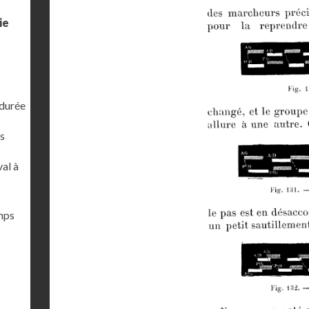
ie
 durée
s
al à
emps