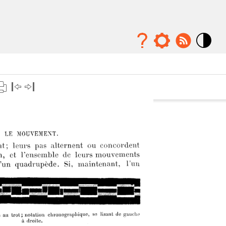
Mode
contraste
élévé