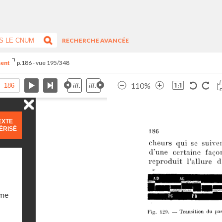
RECHERCHE AVANCÉE
ment
p.186 - vue 195/348
110%
EXTE
ÉRISÉ
ume