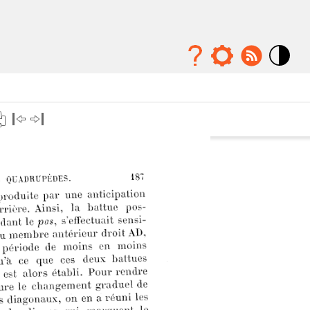
Mode
contraste
élévé