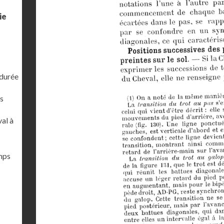
ie
 durée
s
al à
emps