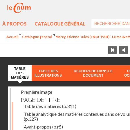
À PROPOS
CATALOGUE GÉNÉRAL
Accueil
Catalogue général
Marey, Étienne-Jules (1830-1904) - Le mouve
TABLE
TABLE DES
RECHERCHE DANS LE
T
DES
ILLUSTRATIONS
DOCUMENT
OC
MATIÈRES
Première image
PAGE DE TITRE
Table des matières
(p.311)
Table analytique des matières contenues dans ce vol
(p.327)
Avant-propos
(p.r5)