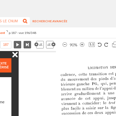
RECHERCHE AVANCÉE
ment
p.187 - vue 196/348
90%
EXTE
ÉRISÉ
ume