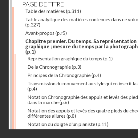
PAGE DE TITRE
Table des matières
(p.311)
Table analytique des matières contenues dans ce vol
(p.327)
Avant-propos
(p.r5)
Chapitre premier. Du temps. Sa représentation
graphique ; mesure du temps par la photograph
(p.1)
Représentation graphique du temps
(p.1)
De la Chronographie
(p.3)
Principes de la Chronographie
(p.4)
Transmission du mouvement au style qui en inscrit la
(p.4)
Notation Chronographie des appuis et levés des pied
dans la marche
(p.6)
Notation des appuis et levés des quatre pieds du chev
différentes allures
(p.8)
Notation du doigté d'un pianiste
(p.11)
Applications de la Photographie à l'inscription du t
Droits réservés - CNAM
(p.13)