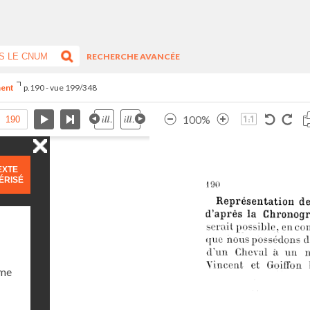
RECHERCHE AVANCÉE
ment
p.190 - vue 199/348
100%
EXTE
ÉRISÉ
ume