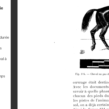
ie
 durée
s
al à
emps