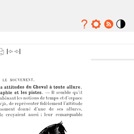
Mode
contraste
élévé