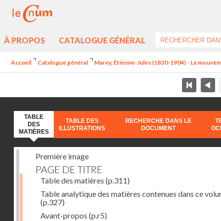
À PROPOS
CATALOGUE GÉNÉRAL
Accueil
Catalogue général
Marey, Étienne-Jules (1830-1904) - Le mouve
TABLE
TABLE DES
RECHERCHE DANS LE
T
DES
ILLUSTRATIONS
DOCUMENT
OC
MATIÈRES
Première image
PAGE DE TITRE
Table des matières
(p.311)
Table analytique des matières contenues dans ce vol
(p.327)
Avant-propos
(p.r5)