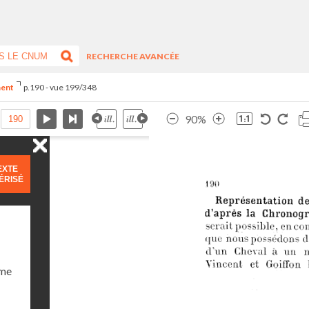
RECHERCHE AVANCÉE
ment
p.190 - vue 199/348
90%
EXTE
ÉRISÉ
ume