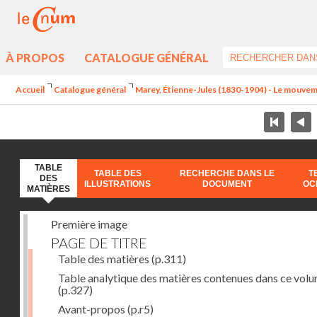
À PROPOS
CATALOGUE GÉNÉRAL
Accueil
Catalogue général
Marey, Étienne-Jules (1830-1904) - Le mouve
TABLE
TABLE DES
RECHERCHE DANS LE
T
DES
ILLUSTRATIONS
DOCUMENT
OC
MATIÈRES
Première image
PAGE DE TITRE
Table des matières
(p.311)
Table analytique des matières contenues dans ce vol
(p.327)
Avant-propos
(p.r5)