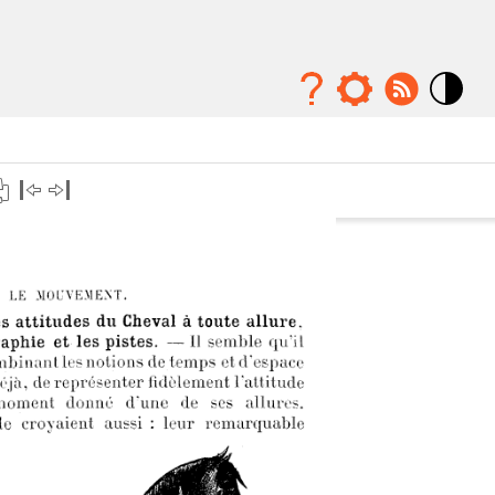
Mode
contraste
élévé