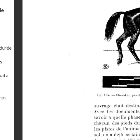
ie
 durée
s
al à
emps