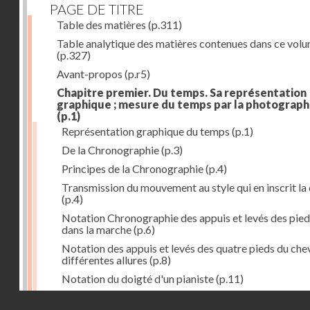
PAGE DE TITRE
Table des matières
(p.311)
Table analytique des matières contenues dans ce vol
(p.327)
Avant-propos
(p.r5)
Chapitre premier. Du temps. Sa représentation
graphique ; mesure du temps par la photograph
(p.1)
Représentation graphique du temps
(p.1)
De la Chronographie
(p.3)
Principes de la Chronographie
(p.4)
Transmission du mouvement au style qui en inscrit la
(p.4)
Notation Chronographie des appuis et levés des pied
dans la marche
(p.6)
Notation des appuis et levés des quatre pieds du chev
différentes allures
(p.8)
Notation du doigté d'un pianiste
(p.11)
Applications de la Photographie à l'inscription du t
Droits réservés - CNAM
(p.13)