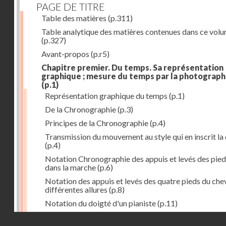
PAGE DE TITRE
Table des matières
(p.311)
Table analytique des matières contenues dans ce vol
(p.327)
Avant-propos
(p.r5)
Chapitre premier. Du temps. Sa représentation
graphique ; mesure du temps par la photograph
(p.1)
Représentation graphique du temps
(p.1)
De la Chronographie
(p.3)
Principes de la Chronographie
(p.4)
Transmission du mouvement au style qui en inscrit la
(p.4)
Notation Chronographie des appuis et levés des pied
dans la marche
(p.6)
Notation des appuis et levés des quatre pieds du chev
différentes allures
(p.8)
Notation du doigté d'un pianiste
(p.11)
Applications de la Photographie à l'inscription du t
Droits réservés - CNAM
(p.13)