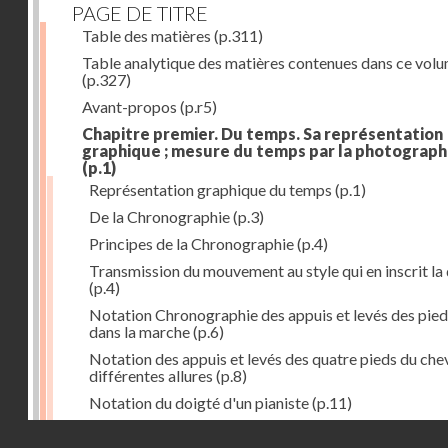
PAGE DE TITRE
Table des matières
(p.311)
Table analytique des matières contenues dans ce vol
(p.327)
Avant-propos
(p.r5)
Chapitre premier. Du temps. Sa représentation
graphique ; mesure du temps par la photograph
(p.1)
Représentation graphique du temps
(p.1)
De la Chronographie
(p.3)
Principes de la Chronographie
(p.4)
Transmission du mouvement au style qui en inscrit la
(p.4)
Notation Chronographie des appuis et levés des pied
dans la marche
(p.6)
Notation des appuis et levés des quatre pieds du chev
différentes allures
(p.8)
Notation du doigté d'un pianiste
(p.11)
Applications de la Photographie à l'inscription du t
Droits réservés - CNAM
(p.13)