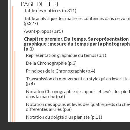
PAGE DE TITRE
Table des matières
(p.311)
Table analytique des matières contenues dans ce vol
(p.327)
Avant-propos
(p.r5)
Chapitre premier. Du temps. Sa représentation
graphique ; mesure du temps par la photograph
(p.1)
Représentation graphique du temps
(p.1)
De la Chronographie
(p.3)
Principes de la Chronographie
(p.4)
Transmission du mouvement au style qui en inscrit la
(p.4)
Notation Chronographie des appuis et levés des pied
dans la marche
(p.6)
Notation des appuis et levés des quatre pieds du chev
différentes allures
(p.8)
Notation du doigté d'un pianiste
(p.11)
Applications de la Photographie à l'inscription du t
Droits réservés - CNAM
(p.13)