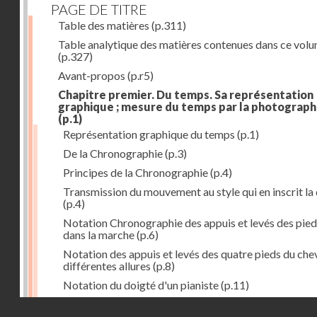
PAGE DE TITRE
Table des matières
(p.311)
Table analytique des matières contenues dans ce vol
(p.327)
Avant-propos
(p.r5)
Chapitre premier. Du temps. Sa représentation
graphique ; mesure du temps par la photograph
(p.1)
Représentation graphique du temps
(p.1)
De la Chronographie
(p.3)
Principes de la Chronographie
(p.4)
Transmission du mouvement au style qui en inscrit la
(p.4)
Notation Chronographie des appuis et levés des pied
dans la marche
(p.6)
Notation des appuis et levés des quatre pieds du chev
différentes allures
(p.8)
Notation du doigté d'un pianiste
(p.11)
Applications de la Photographie à l'inscription du t
Droits réservés - CNAM
(p.13)