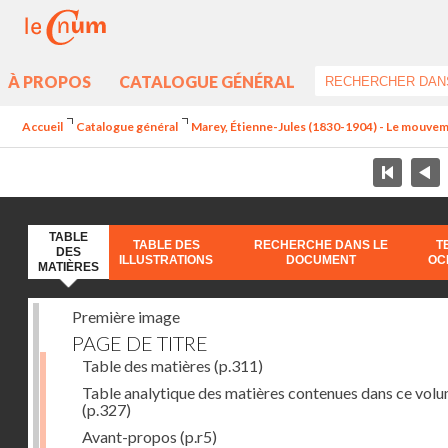
À PROPOS
CATALOGUE GÉNÉRAL
Accueil
Catalogue général
Marey, Étienne-Jules (1830-1904) - Le mouve
TABLE
TABLE DES
RECHERCHE DANS LE
T
DES
ILLUSTRATIONS
DOCUMENT
OC
MATIÈRES
Première image
PAGE DE TITRE
Table des matières
(p.311)
Table analytique des matières contenues dans ce vol
(p.327)
Avant-propos
(p.r5)