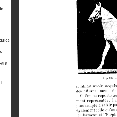
ie
 durée
s
al à
emps