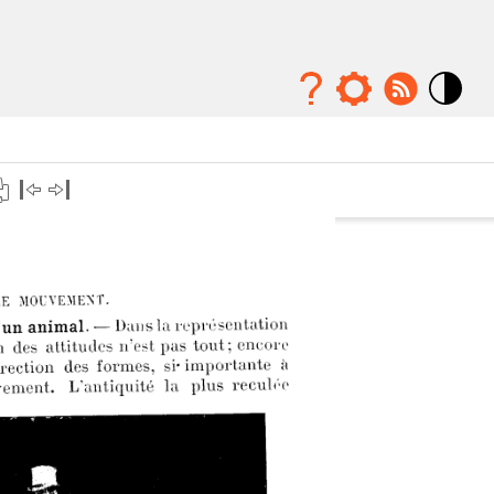
Mode
contraste
élévé