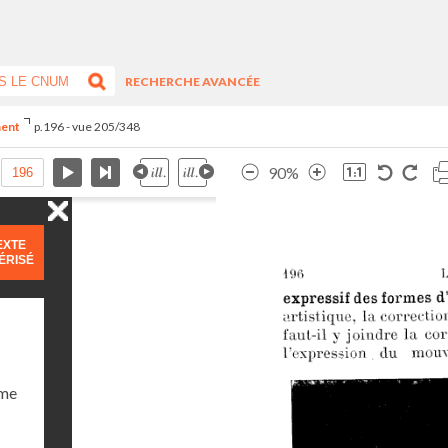
RECHERCHE AVANCÉE
ment
p.196 - vue 205/348
90%
EXTE
ÉRISÉ
ume