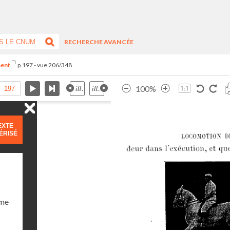
RECHERCHE AVANCÉE
ment
p.197 - vue 206/348
100%
EXTE
ÉRISÉ
ume