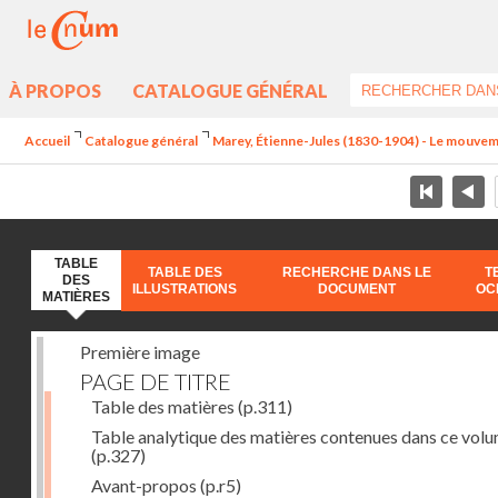
À PROPOS
CATALOGUE GÉNÉRAL
Accueil
Catalogue général
Marey, Étienne-Jules (1830-1904) - Le mouve
TABLE
TABLE DES
RECHERCHE DANS LE
T
DES
ILLUSTRATIONS
DOCUMENT
OC
MATIÈRES
Première image
PAGE DE TITRE
Table des matières
(p.311)
Table analytique des matières contenues dans ce vol
(p.327)
Avant-propos
(p.r5)