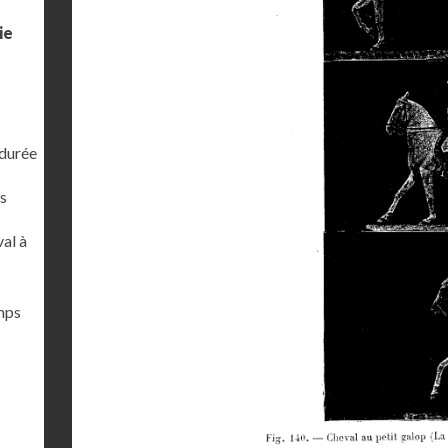
ie
 durée
s
al à
emps