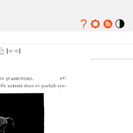
Mode
contraste
élévé