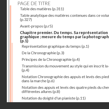
PAGE DE TITRE
Table des matières
(p.311)
Table analytique des matières contenues dans ce vol
(p.327)
Avant-propos
(p.r5)
Chapitre premier. Du temps. Sa représentation
graphique ; mesure du temps par la photograph
(p.1)
Représentation graphique du temps
(p.1)
De la Chronographie
(p.3)
Principes de la Chronographie
(p.4)
Transmission du mouvement au style qui en inscrit la
(p.4)
Notation Chronographie des appuis et levés des pied
dans la marche
(p.6)
Notation des appuis et levés des quatre pieds du chev
différentes allures
(p.8)
Notation du doigté d'un pianiste
(p.11)
Applications de la Photographie à l'inscription du t
Droits réservés - CNAM
(p.13)