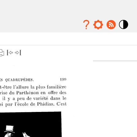
Mode
contraste
élévé