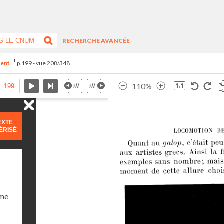
RECHERCHE AVANCÉE
ment
p.199 - vue 208/348
110%
EXTE
ÉRISÉ
ume