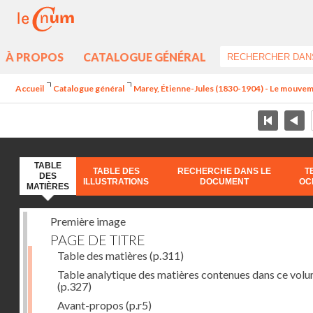
À PROPOS
CATALOGUE GÉNÉRAL
Accueil
Catalogue général
Marey, Étienne-Jules (1830-1904) - Le mouve
TABLE
TABLE DES
RECHERCHE DANS LE
T
DES
ILLUSTRATIONS
DOCUMENT
OC
MATIÈRES
Première image
PAGE DE TITRE
Table des matières
(p.311)
Table analytique des matières contenues dans ce vol
(p.327)
Avant-propos
(p.r5)