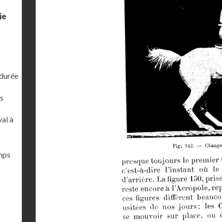
ie
 durée
s
al à
emps