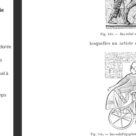
ie
 durée
s
al à
emps