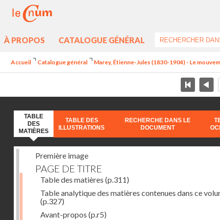
À PROPOS
CATALOGUE GÉNÉRAL
Accueil
Catalogue général
Marey, Étienne-Jules (1830-1904) - Le mouve
TABLE
TABLE DES
RECHERCHE DANS LE
T
DES
ILLUSTRATIONS
DOCUMENT
OC
MATIÈRES
Première image
PAGE DE TITRE
Table des matières
(p.311)
Table analytique des matières contenues dans ce vol
(p.327)
Avant-propos
(p.r5)