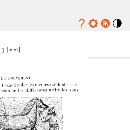
Mode
contraste
élévé