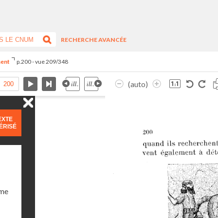
RECHERCHE AVANCÉE
ment
p.200 - vue 209/348
(auto)
EXTE
ÉRISÉ
ume