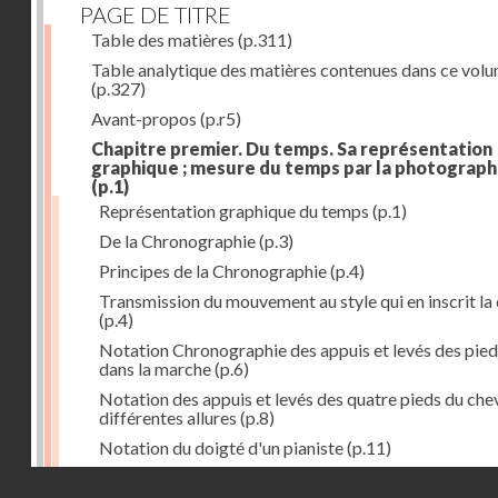
PAGE DE TITRE
Table des matières
(p.311)
Table analytique des matières contenues dans ce vol
(p.327)
Avant-propos
(p.r5)
Chapitre premier. Du temps. Sa représentation
graphique ; mesure du temps par la photograph
(p.1)
Représentation graphique du temps
(p.1)
De la Chronographie
(p.3)
Principes de la Chronographie
(p.4)
Transmission du mouvement au style qui en inscrit la
(p.4)
Notation Chronographie des appuis et levés des pied
dans la marche
(p.6)
Notation des appuis et levés des quatre pieds du chev
différentes allures
(p.8)
Notation du doigté d'un pianiste
(p.11)
Applications de la Photographie à l'inscription du t
Droits réservés - CNAM
(p.13)