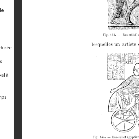
ie
 durée
s
al à
emps