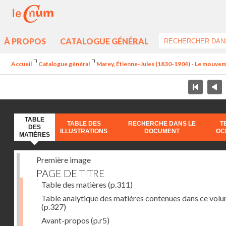
À PROPOS
CATALOGUE GÉNÉRAL
Accueil
Catalogue général
Marey, Étienne-Jules (1830-1904) - Le mouve
TABLE
TABLE DES
RECHERCHE DANS LE
T
DES
ILLUSTRATIONS
DOCUMENT
OC
MATIÈRES
Première image
PAGE DE TITRE
Table des matières
(p.311)
Table analytique des matières contenues dans ce vol
(p.327)
Avant-propos
(p.r5)