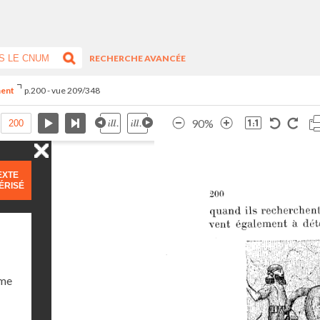
RECHERCHE AVANCÉE
ment
p.200 - vue 209/348
90%
EXTE
ÉRISÉ
ume