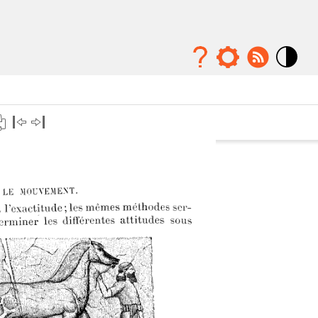
Mode
contraste
élévé