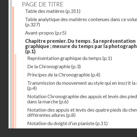
PAGE DE TITRE
Table des matières
(p.311)
Table analytique des matières contenues dans ce vol
(p.327)
Avant-propos
(p.r5)
Chapitre premier. Du temps. Sa représentation
graphique ; mesure du temps par la photograph
(p.1)
Représentation graphique du temps
(p.1)
De la Chronographie
(p.3)
Principes de la Chronographie
(p.4)
Transmission du mouvement au style qui en inscrit la
(p.4)
Notation Chronographie des appuis et levés des pied
dans la marche
(p.6)
Notation des appuis et levés des quatre pieds du chev
différentes allures
(p.8)
Notation du doigté d'un pianiste
(p.11)
Applications de la Photographie à l'inscription du t
Droits réservés - CNAM
(p.13)