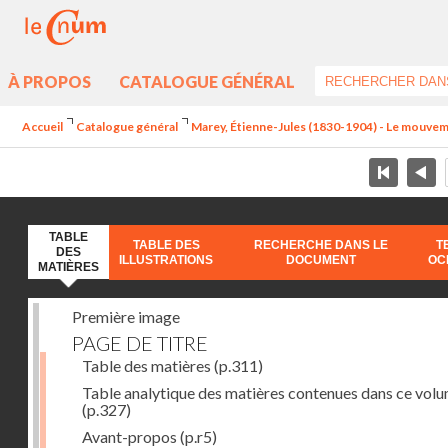
À PROPOS
CATALOGUE GÉNÉRAL
Accueil
Catalogue général
Marey, Étienne-Jules (1830-1904) - Le mouve
TABLE
TABLE DES
RECHERCHE DANS LE
T
DES
ILLUSTRATIONS
DOCUMENT
OC
MATIÈRES
Première image
PAGE DE TITRE
Table des matières
(p.311)
Table analytique des matières contenues dans ce vol
(p.327)
Avant-propos
(p.r5)