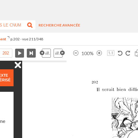
RECHERCHE AVANCÉE
ment
p.202 - vue 211/348
100%
EXTE
ÉRISÉ
ume