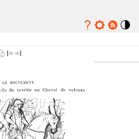
Mode
contraste
élévé