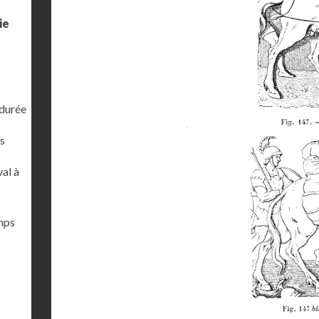
ie
 durée
s
al à
emps