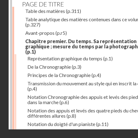
PAGE DE TITRE
Table des matières
(p.311)
Table analytique des matières contenues dans ce vol
(p.327)
Avant-propos
(p.r5)
Chapitre premier. Du temps. Sa représentation
graphique ; mesure du temps par la photograph
(p.1)
Représentation graphique du temps
(p.1)
De la Chronographie
(p.3)
Principes de la Chronographie
(p.4)
Transmission du mouvement au style qui en inscrit la
(p.4)
Notation Chronographie des appuis et levés des pied
dans la marche
(p.6)
Notation des appuis et levés des quatre pieds du chev
différentes allures
(p.8)
Notation du doigté d'un pianiste
(p.11)
Applications de la Photographie à l'inscription du t
Droits réservés - CNAM
(p.13)