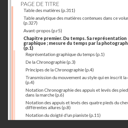
PAGE DE TITRE
Table des matières
(p.311)
Table analytique des matières contenues dans ce vol
(p.327)
Avant-propos
(p.r5)
Chapitre premier. Du temps. Sa représentation
graphique ; mesure du temps par la photograph
(p.1)
Représentation graphique du temps
(p.1)
De la Chronographie
(p.3)
Principes de la Chronographie
(p.4)
Transmission du mouvement au style qui en inscrit la
(p.4)
Notation Chronographie des appuis et levés des pied
dans la marche
(p.6)
Notation des appuis et levés des quatre pieds du chev
différentes allures
(p.8)
Notation du doigté d'un pianiste
(p.11)
Applications de la Photographie à l'inscription du t
Droits réservés - CNAM
(p.13)