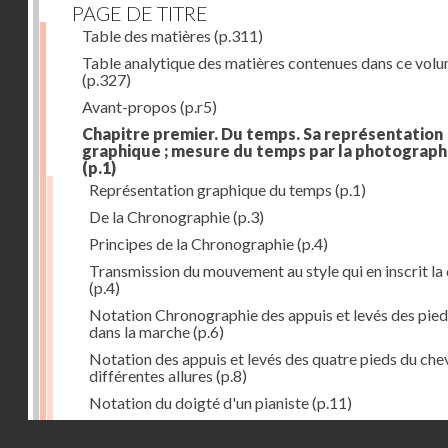
PAGE DE TITRE
Table des matières
(p.311)
Table analytique des matières contenues dans ce vol
(p.327)
Avant-propos
(p.r5)
Chapitre premier. Du temps. Sa représentation
graphique ; mesure du temps par la photograph
(p.1)
Représentation graphique du temps
(p.1)
De la Chronographie
(p.3)
Principes de la Chronographie
(p.4)
Transmission du mouvement au style qui en inscrit la
(p.4)
Notation Chronographie des appuis et levés des pied
dans la marche
(p.6)
Notation des appuis et levés des quatre pieds du chev
différentes allures
(p.8)
Notation du doigté d'un pianiste
(p.11)
Applications de la Photographie à l'inscription du t
Droits réservés - CNAM
(p.13)