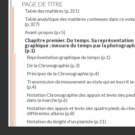
PAGE DE TITRE
Table des matières
(p.311)
Table analytique des matières contenues dans ce vol
(p.327)
Avant-propos
(p.r5)
Chapitre premier. Du temps. Sa représentation
graphique ; mesure du temps par la photograph
(p.1)
Représentation graphique du temps
(p.1)
De la Chronographie
(p.3)
Principes de la Chronographie
(p.4)
Transmission du mouvement au style qui en inscrit la
(p.4)
Notation Chronographie des appuis et levés des pied
dans la marche
(p.6)
Notation des appuis et levés des quatre pieds du chev
différentes allures
(p.8)
Notation du doigté d'un pianiste
(p.11)
Applications de la Photographie à l'inscription du t
Droits réservés - CNAM
(p.13)