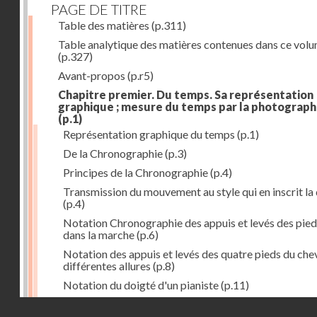
PAGE DE TITRE
Table des matières
(p.311)
Table analytique des matières contenues dans ce vol
(p.327)
Avant-propos
(p.r5)
Chapitre premier. Du temps. Sa représentation
graphique ; mesure du temps par la photograph
(p.1)
Représentation graphique du temps
(p.1)
De la Chronographie
(p.3)
Principes de la Chronographie
(p.4)
Transmission du mouvement au style qui en inscrit la
(p.4)
Notation Chronographie des appuis et levés des pied
dans la marche
(p.6)
Notation des appuis et levés des quatre pieds du chev
différentes allures
(p.8)
Notation du doigté d'un pianiste
(p.11)
Applications de la Photographie à l'inscription du t
Droits réservés - CNAM
(p.13)