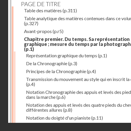
PAGE DE TITRE
Table des matières
(p.311)
Table analytique des matières contenues dans ce vol
(p.327)
Avant-propos
(p.r5)
Chapitre premier. Du temps. Sa représentation
graphique ; mesure du temps par la photograph
(p.1)
Représentation graphique du temps
(p.1)
De la Chronographie
(p.3)
Principes de la Chronographie
(p.4)
Transmission du mouvement au style qui en inscrit la
(p.4)
Notation Chronographie des appuis et levés des pied
dans la marche
(p.6)
Notation des appuis et levés des quatre pieds du chev
différentes allures
(p.8)
Notation du doigté d'un pianiste
(p.11)
Applications de la Photographie à l'inscription du t
Droits réservés - CNAM
(p.13)