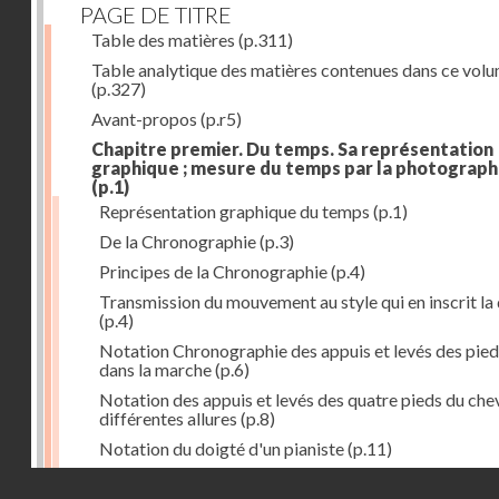
PAGE DE TITRE
Table des matières
(p.311)
Table analytique des matières contenues dans ce vol
(p.327)
Avant-propos
(p.r5)
Chapitre premier. Du temps. Sa représentation
graphique ; mesure du temps par la photograph
(p.1)
Représentation graphique du temps
(p.1)
De la Chronographie
(p.3)
Principes de la Chronographie
(p.4)
Transmission du mouvement au style qui en inscrit la
(p.4)
Notation Chronographie des appuis et levés des pied
dans la marche
(p.6)
Notation des appuis et levés des quatre pieds du chev
différentes allures
(p.8)
Notation du doigté d'un pianiste
(p.11)
Applications de la Photographie à l'inscription du t
Droits réservés - CNAM
(p.13)