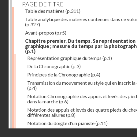
PAGE DE TITRE
Table des matières
(p.311)
Table analytique des matières contenues dans ce vol
(p.327)
Avant-propos
(p.r5)
Chapitre premier. Du temps. Sa représentation
graphique ; mesure du temps par la photograph
(p.1)
Représentation graphique du temps
(p.1)
De la Chronographie
(p.3)
Principes de la Chronographie
(p.4)
Transmission du mouvement au style qui en inscrit la
(p.4)
Notation Chronographie des appuis et levés des pied
dans la marche
(p.6)
Notation des appuis et levés des quatre pieds du chev
différentes allures
(p.8)
Notation du doigté d'un pianiste
(p.11)
Applications de la Photographie à l'inscription du t
Droits réservés - CNAM
(p.13)