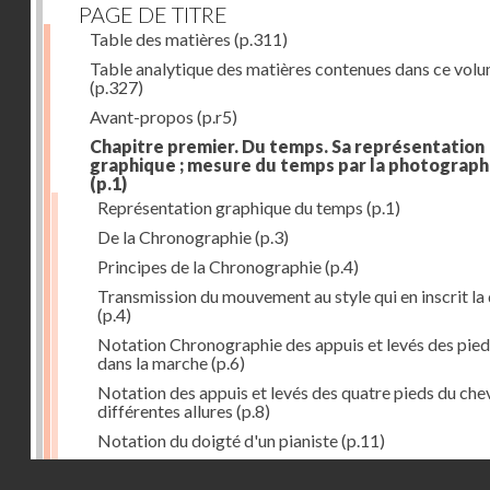
PAGE DE TITRE
Table des matières
(p.311)
Table analytique des matières contenues dans ce vol
(p.327)
Avant-propos
(p.r5)
Chapitre premier. Du temps. Sa représentation
graphique ; mesure du temps par la photograph
(p.1)
Représentation graphique du temps
(p.1)
De la Chronographie
(p.3)
Principes de la Chronographie
(p.4)
Transmission du mouvement au style qui en inscrit la
(p.4)
Notation Chronographie des appuis et levés des pied
dans la marche
(p.6)
Notation des appuis et levés des quatre pieds du chev
différentes allures
(p.8)
Notation du doigté d'un pianiste
(p.11)
Applications de la Photographie à l'inscription du t
Droits réservés - CNAM
(p.13)