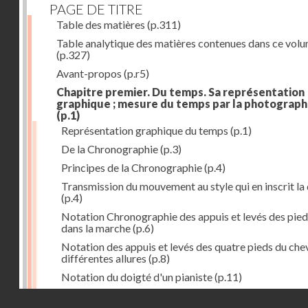
PAGE DE TITRE
Table des matières
(p.311)
Table analytique des matières contenues dans ce vol
(p.327)
Avant-propos
(p.r5)
Chapitre premier. Du temps. Sa représentation
graphique ; mesure du temps par la photograph
(p.1)
Représentation graphique du temps
(p.1)
De la Chronographie
(p.3)
Principes de la Chronographie
(p.4)
Transmission du mouvement au style qui en inscrit la
(p.4)
Notation Chronographie des appuis et levés des pied
dans la marche
(p.6)
Notation des appuis et levés des quatre pieds du chev
différentes allures
(p.8)
Notation du doigté d'un pianiste
(p.11)
Applications de la Photographie à l'inscription du t
Droits réservés - CNAM
(p.13)