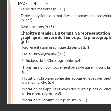
PAGE DE TITRE
Table des matières
(p.311)
Table analytique des matières contenues dans ce vol
(p.327)
Avant-propos
(p.r5)
Chapitre premier. Du temps. Sa représentation
graphique ; mesure du temps par la photograph
(p.1)
Représentation graphique du temps
(p.1)
De la Chronographie
(p.3)
Principes de la Chronographie
(p.4)
Transmission du mouvement au style qui en inscrit la
(p.4)
Notation Chronographie des appuis et levés des pied
dans la marche
(p.6)
Notation des appuis et levés des quatre pieds du chev
différentes allures
(p.8)
Notation du doigté d'un pianiste
(p.11)
Applications de la Photographie à l'inscription du t
Droits réservés - CNAM
(p.13)