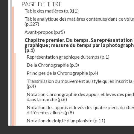
PAGE DE TITRE
Table des matières
(p.311)
Table analytique des matières contenues dans ce vol
(p.327)
Avant-propos
(p.r5)
Chapitre premier. Du temps. Sa représentation
graphique ; mesure du temps par la photograph
(p.1)
Représentation graphique du temps
(p.1)
De la Chronographie
(p.3)
Principes de la Chronographie
(p.4)
Transmission du mouvement au style qui en inscrit la
(p.4)
Notation Chronographie des appuis et levés des pied
dans la marche
(p.6)
Notation des appuis et levés des quatre pieds du chev
différentes allures
(p.8)
Notation du doigté d'un pianiste
(p.11)
Applications de la Photographie à l'inscription du t
Droits réservés - CNAM
(p.13)