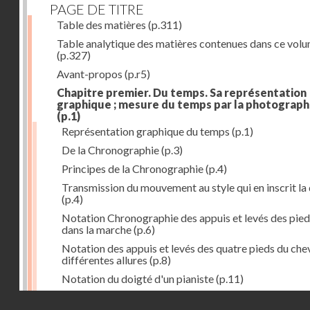
PAGE DE TITRE
Table des matières
(p.311)
Table analytique des matières contenues dans ce vol
(p.327)
Avant-propos
(p.r5)
Chapitre premier. Du temps. Sa représentation
graphique ; mesure du temps par la photograph
(p.1)
Représentation graphique du temps
(p.1)
De la Chronographie
(p.3)
Principes de la Chronographie
(p.4)
Transmission du mouvement au style qui en inscrit la
(p.4)
Notation Chronographie des appuis et levés des pied
dans la marche
(p.6)
Notation des appuis et levés des quatre pieds du chev
différentes allures
(p.8)
Notation du doigté d'un pianiste
(p.11)
Applications de la Photographie à l'inscription du t
Droits réservés - CNAM
(p.13)