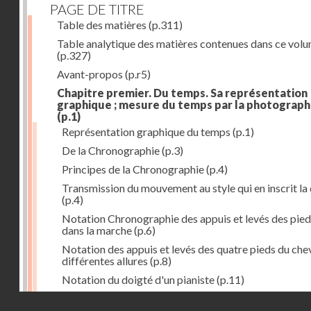
PAGE DE TITRE
Table des matières
(p.311)
Table analytique des matières contenues dans ce vol
(p.327)
Avant-propos
(p.r5)
Chapitre premier. Du temps. Sa représentation
graphique ; mesure du temps par la photograph
(p.1)
Représentation graphique du temps
(p.1)
De la Chronographie
(p.3)
Principes de la Chronographie
(p.4)
Transmission du mouvement au style qui en inscrit la
(p.4)
Notation Chronographie des appuis et levés des pied
dans la marche
(p.6)
Notation des appuis et levés des quatre pieds du chev
différentes allures
(p.8)
Notation du doigté d'un pianiste
(p.11)
Applications de la Photographie à l'inscription du t
Droits réservés - CNAM
(p.13)