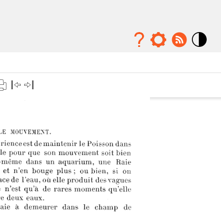
Mode
contraste
élévé