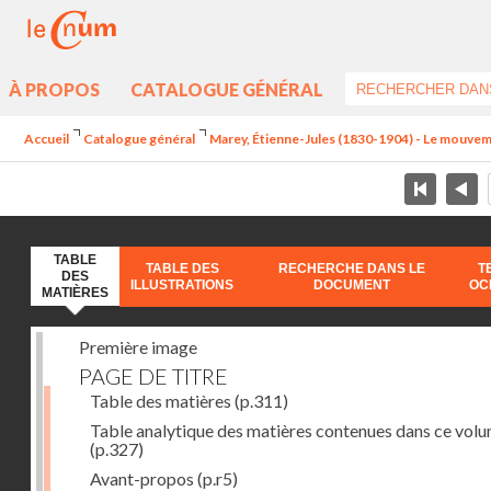
À PROPOS
CATALOGUE GÉNÉRAL
Accueil
Catalogue général
Marey, Étienne-Jules (1830-1904) - Le mouve
TABLE
TABLE DES
RECHERCHE DANS LE
T
DES
ILLUSTRATIONS
DOCUMENT
OC
MATIÈRES
Première image
PAGE DE TITRE
Table des matières
(p.311)
Table analytique des matières contenues dans ce vol
(p.327)
Avant-propos
(p.r5)