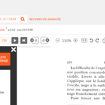
RECHERCHE AVANCÉE
ment
p.216 - vue 225/348
110%
EXTE
ÉRISÉ
ume