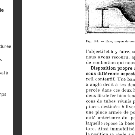
ie
 durée
s
al à
emps