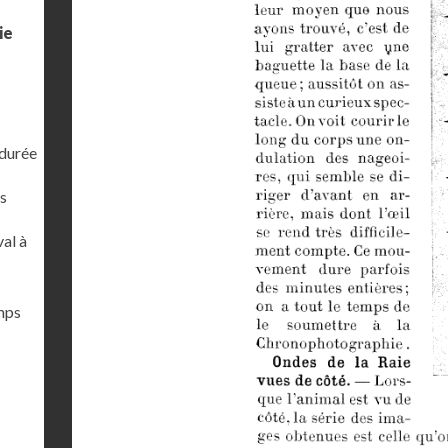
ie
 durée
s
al à
emps