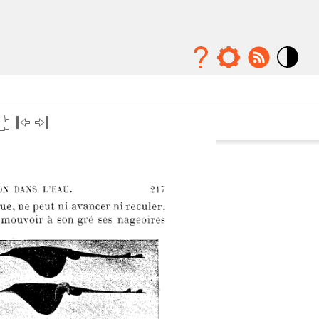
Mode
contraste
élévé