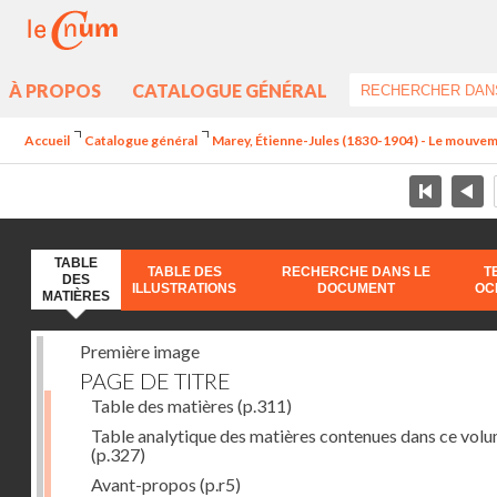
À PROPOS
CATALOGUE GÉNÉRAL
Accueil
Catalogue général
Marey, Étienne-Jules (1830-1904) - Le mouve
TABLE
TABLE DES
RECHERCHE DANS LE
T
DES
ILLUSTRATIONS
DOCUMENT
OC
MATIÈRES
Première image
PAGE DE TITRE
Table des matières
(p.311)
Table analytique des matières contenues dans ce vol
(p.327)
Avant-propos
(p.r5)