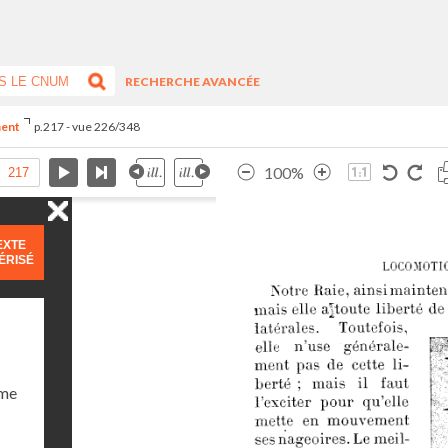
RECHERCHE AVANCÉE
ment
p.217 - vue 226/348
100%
EXTE
ÉRISÉ
ume