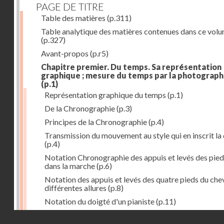
PAGE DE TITRE
Table des matières
(p.311)
Table analytique des matières contenues dans ce vol
(p.327)
Avant-propos
(p.r5)
Chapitre premier. Du temps. Sa représentation
graphique ; mesure du temps par la photograph
(p.1)
Représentation graphique du temps
(p.1)
De la Chronographie
(p.3)
Principes de la Chronographie
(p.4)
Transmission du mouvement au style qui en inscrit la
(p.4)
Notation Chronographie des appuis et levés des pied
dans la marche
(p.6)
Notation des appuis et levés des quatre pieds du chev
différentes allures
(p.8)
Notation du doigté d'un pianiste
(p.11)
Applications de la Photographie à l'inscription du t
Droits réservés - CNAM
(p.13)