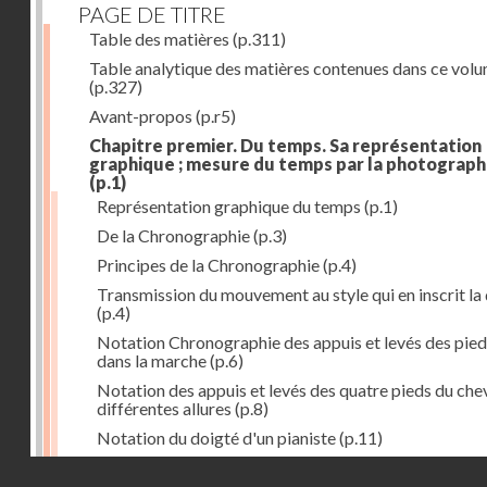
PAGE DE TITRE
Table des matières
(p.311)
Table analytique des matières contenues dans ce vol
(p.327)
Avant-propos
(p.r5)
Chapitre premier. Du temps. Sa représentation
graphique ; mesure du temps par la photograph
(p.1)
Représentation graphique du temps
(p.1)
De la Chronographie
(p.3)
Principes de la Chronographie
(p.4)
Transmission du mouvement au style qui en inscrit la
(p.4)
Notation Chronographie des appuis et levés des pied
dans la marche
(p.6)
Notation des appuis et levés des quatre pieds du chev
différentes allures
(p.8)
Notation du doigté d'un pianiste
(p.11)
Applications de la Photographie à l'inscription du t
Droits réservés - CNAM
(p.13)