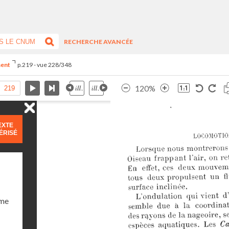
RECHERCHE AVANCÉE
ment
p.219 - vue 228/348
120%
EXTE
ÉRISÉ
ume