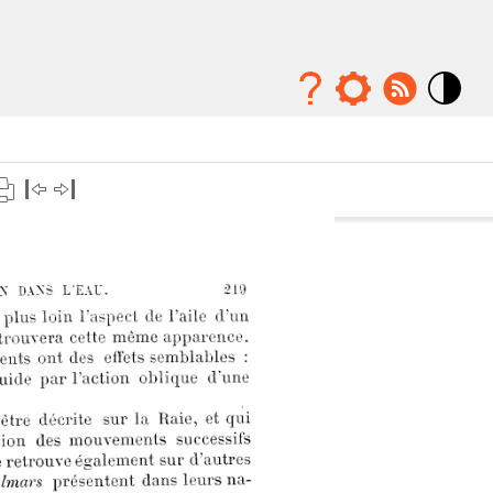
Mode
contraste
élévé