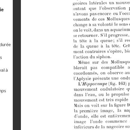
ie
 durée
s
al à
emps