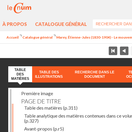
À PROPOS
CATALOGUE GÉNÉRAL
Accueil
Catalogue général
Marey, Étienne-Jules (1830-1904) - Le mouve
TABLE
TABLE DES
RECHERCHE DANS LE
T
DES
ILLUSTRATIONS
DOCUMENT
OC
MATIÈRES
Première image
PAGE DE TITRE
Table des matières
(p.311)
Table analytique des matières contenues dans ce vol
(p.327)
Avant-propos
(p.r5)