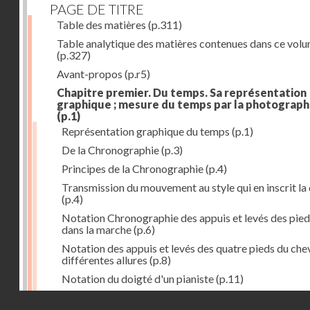
PAGE DE TITRE
Table des matières
(p.311)
Table analytique des matières contenues dans ce vol
(p.327)
Avant-propos
(p.r5)
Chapitre premier. Du temps. Sa représentation
graphique ; mesure du temps par la photograph
(p.1)
Représentation graphique du temps
(p.1)
De la Chronographie
(p.3)
Principes de la Chronographie
(p.4)
Transmission du mouvement au style qui en inscrit la
(p.4)
Notation Chronographie des appuis et levés des pied
dans la marche
(p.6)
Notation des appuis et levés des quatre pieds du chev
différentes allures
(p.8)
Notation du doigté d'un pianiste
(p.11)
Applications de la Photographie à l'inscription du t
Droits réservés - CNAM
(p.13)