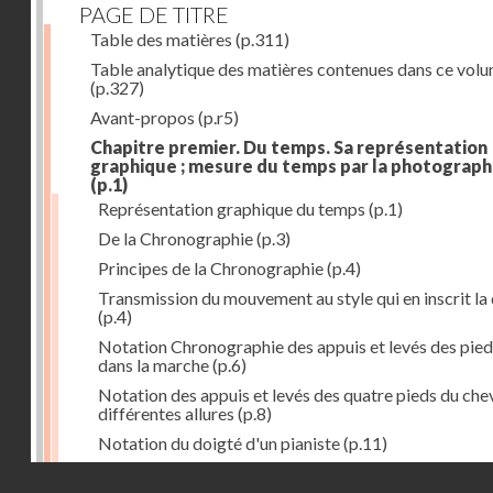
PAGE DE TITRE
Table des matières
(p.311)
Table analytique des matières contenues dans ce vol
(p.327)
Avant-propos
(p.r5)
Chapitre premier. Du temps. Sa représentation
graphique ; mesure du temps par la photograph
(p.1)
Représentation graphique du temps
(p.1)
De la Chronographie
(p.3)
Principes de la Chronographie
(p.4)
Transmission du mouvement au style qui en inscrit la
(p.4)
Notation Chronographie des appuis et levés des pied
dans la marche
(p.6)
Notation des appuis et levés des quatre pieds du chev
différentes allures
(p.8)
Notation du doigté d'un pianiste
(p.11)
Applications de la Photographie à l'inscription du t
Droits réservés - CNAM
(p.13)