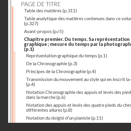
PAGE DE TITRE
Table des matières
(p.311)
Table analytique des matières contenues dans ce vol
(p.327)
Avant-propos
(p.r5)
Chapitre premier. Du temps. Sa représentation
graphique ; mesure du temps par la photograph
(p.1)
Représentation graphique du temps
(p.1)
De la Chronographie
(p.3)
Principes de la Chronographie
(p.4)
Transmission du mouvement au style qui en inscrit la
(p.4)
Notation Chronographie des appuis et levés des pied
dans la marche
(p.6)
Notation des appuis et levés des quatre pieds du chev
différentes allures
(p.8)
Notation du doigté d'un pianiste
(p.11)
Applications de la Photographie à l'inscription du t
Droits réservés - CNAM
(p.13)