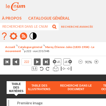
À PROPOS
CATALOGUE GÉNÉRAL
RECHERCHE AVANCÉE
Mode
contraste
Accueil
Catalogue général
Marey, Étienne-Jules (1830-1904) - Le
élévé
mouvement
p.222 - vue 231/348
90%
TABLE
TABLE DES
RECHERCHE DANS LE
T
DES
ILLUSTRATIONS
DOCUMENT
OC
MATIÈRES
Première image