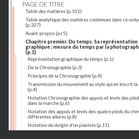
PAGE DE TITRE
Table des matières
(p.311)
Table analytique des matières contenues dans ce vol
(p.327)
Avant-propos
(p.r5)
Chapitre premier. Du temps. Sa représentation
graphique ; mesure du temps par la photograph
(p.1)
Représentation graphique du temps
(p.1)
De la Chronographie
(p.3)
Principes de la Chronographie
(p.4)
Transmission du mouvement au style qui en inscrit la
(p.4)
Notation Chronographie des appuis et levés des pied
dans la marche
(p.6)
Notation des appuis et levés des quatre pieds du chev
différentes allures
(p.8)
Notation du doigté d'un pianiste
(p.11)
Applications de la Photographie à l'inscription du t
Droits réservés - CNAM
(p.13)