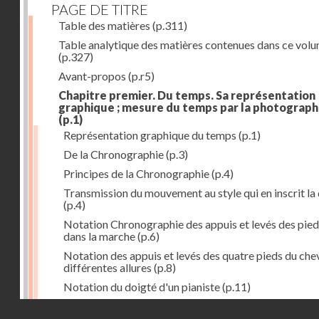
PAGE DE TITRE
Table des matières
(p.311)
Table analytique des matières contenues dans ce vol
(p.327)
Avant-propos
(p.r5)
Chapitre premier. Du temps. Sa représentation
graphique ; mesure du temps par la photograph
(p.1)
Représentation graphique du temps
(p.1)
De la Chronographie
(p.3)
Principes de la Chronographie
(p.4)
Transmission du mouvement au style qui en inscrit la
(p.4)
Notation Chronographie des appuis et levés des pied
dans la marche
(p.6)
Notation des appuis et levés des quatre pieds du chev
différentes allures
(p.8)
Notation du doigté d'un pianiste
(p.11)
Applications de la Photographie à l'inscription du t
Droits réservés - CNAM
(p.13)