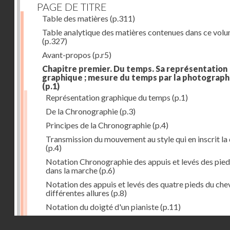
PAGE DE TITRE
Table des matières
(p.311)
Table analytique des matières contenues dans ce vol
(p.327)
Avant-propos
(p.r5)
Chapitre premier. Du temps. Sa représentation
graphique ; mesure du temps par la photograph
(p.1)
Représentation graphique du temps
(p.1)
De la Chronographie
(p.3)
Principes de la Chronographie
(p.4)
Transmission du mouvement au style qui en inscrit la
(p.4)
Notation Chronographie des appuis et levés des pied
dans la marche
(p.6)
Notation des appuis et levés des quatre pieds du chev
différentes allures
(p.8)
Notation du doigté d'un pianiste
(p.11)
Applications de la Photographie à l'inscription du t
Droits réservés - CNAM
(p.13)