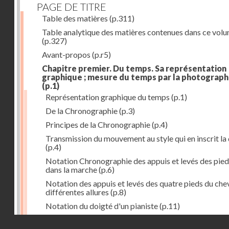
PAGE DE TITRE
Table des matières
(p.311)
Table analytique des matières contenues dans ce vol
(p.327)
Avant-propos
(p.r5)
Chapitre premier. Du temps. Sa représentation
graphique ; mesure du temps par la photograph
(p.1)
Représentation graphique du temps
(p.1)
De la Chronographie
(p.3)
Principes de la Chronographie
(p.4)
Transmission du mouvement au style qui en inscrit la
(p.4)
Notation Chronographie des appuis et levés des pied
dans la marche
(p.6)
Notation des appuis et levés des quatre pieds du chev
différentes allures
(p.8)
Notation du doigté d'un pianiste
(p.11)
Applications de la Photographie à l'inscription du t
Droits réservés - CNAM
(p.13)