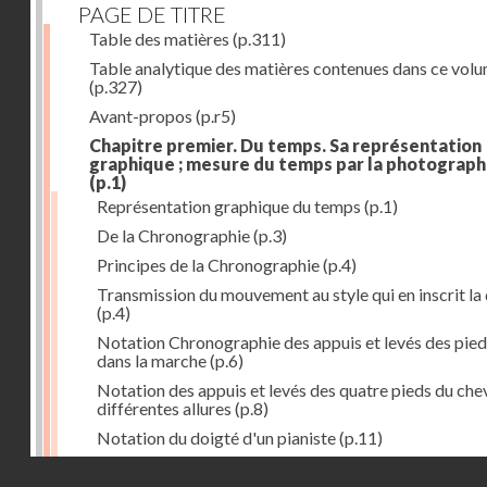
PAGE DE TITRE
Table des matières
(p.311)
Table analytique des matières contenues dans ce vol
(p.327)
Avant-propos
(p.r5)
Chapitre premier. Du temps. Sa représentation
graphique ; mesure du temps par la photograph
(p.1)
Représentation graphique du temps
(p.1)
De la Chronographie
(p.3)
Principes de la Chronographie
(p.4)
Transmission du mouvement au style qui en inscrit la
(p.4)
Notation Chronographie des appuis et levés des pied
dans la marche
(p.6)
Notation des appuis et levés des quatre pieds du chev
différentes allures
(p.8)
Notation du doigté d'un pianiste
(p.11)
Applications de la Photographie à l'inscription du t
Droits réservés - CNAM
(p.13)