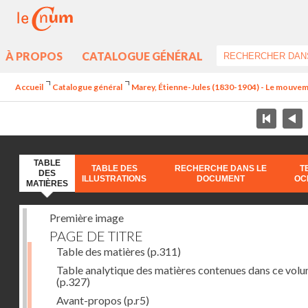
À PROPOS
CATALOGUE GÉNÉRAL
Accueil
Catalogue général
Marey, Étienne-Jules (1830-1904) - Le mouve
TABLE
TABLE DES
RECHERCHE DANS LE
T
DES
ILLUSTRATIONS
DOCUMENT
OC
MATIÈRES
Première image
PAGE DE TITRE
Table des matières
(p.311)
Table analytique des matières contenues dans ce vol
(p.327)
Avant-propos
(p.r5)