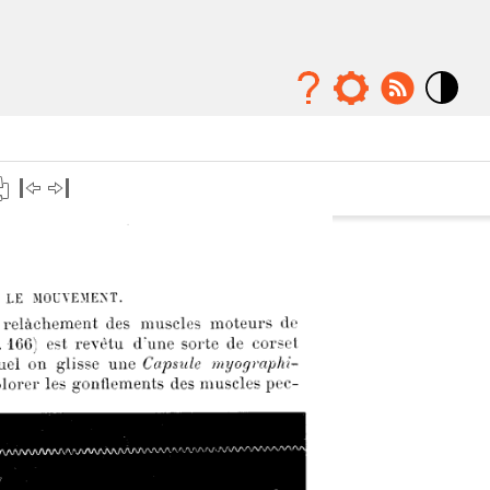
Mode
contraste
élévé