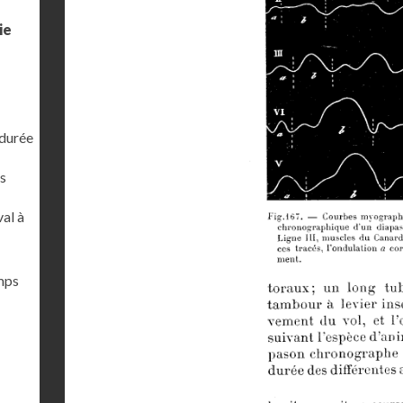
ie
 durée
s
al à
emps