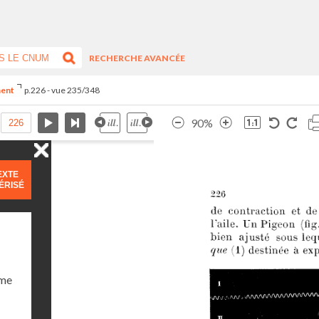
RECHERCHE AVANCÉE
ment
p.226 - vue 235/348
90%
EXTE
ÉRISÉ
ume