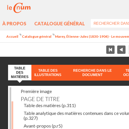
À PROPOS
CATALOGUE GÉNÉRAL
Accueil
Catalogue général
Marey, Étienne-Jules (1830-1904) - Le mouve
TABLE
TABLE DES
RECHERCHE DANS LE
T
DES
ILLUSTRATIONS
DOCUMENT
OC
MATIÈRES
Première image
PAGE DE TITRE
Table des matières
(p.311)
Table analytique des matières contenues dans ce vol
(p.327)
Avant-propos
(p.r5)