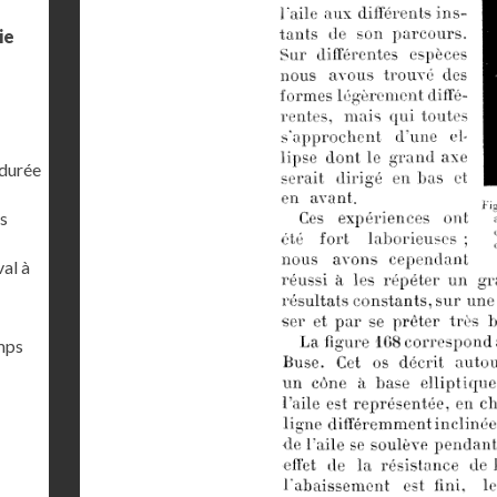
ie
 durée
s
al à
emps