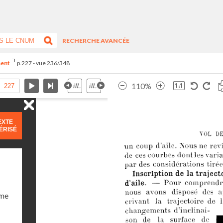
RECHERCHE AVANCÉE
ment
p.227 - vue 236/348
110%
EXTE
ÉRISÉ
ume