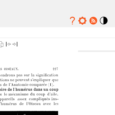
Mode
contraste
élévé